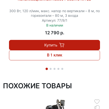
системы водоснабжения небольших объектов
загородной недвижимости, садоводов и
300 Вт, 120 л/мин, макс. напор по вертикали – 8 м, по
владельцев фермерских хозяйств.
горизонтали – 80 м, 3 входа
Артикул: 77/9/1
В наличии
12 790 p.
Купить
В 1 клик
ПОХОЖИЕ ТОВАРЫ