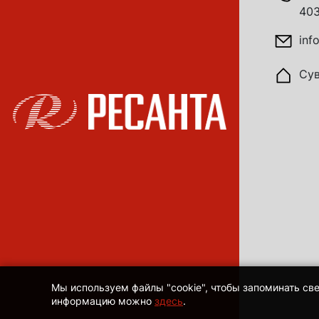
403
inf
Сув
Мы используем файлы "cookie", чтобы запоминать св
информацию можно
здесь
.