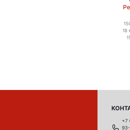
Ре
15
18 
1
КОНТ
+7 
93-