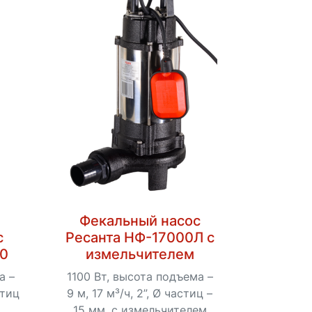
Фекальный насос
с
Ресанта НФ-17000Л с
00
измельчителем
а –
1100 Вт, высота подъема –
стиц
9 м, 17 м³/ч, 2”, Ø частиц –
15 мм, с измельчителем