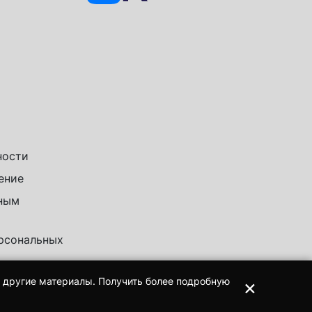
ности
ение
чным
ерсональных
×
и другие материалы. Получить более подробную