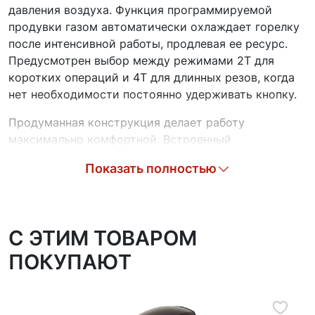
давления воздуха. Функция программируемой
продувки газом автоматически охлаждает горелку
после интенсивной работы, продлевая ее ресурс.
Предусмотрен выбор между режимами 2Т для
коротких операций и 4Т для длинных резов, когда
нет необходимости постоянно удерживать кнопку.
Продуманная конструкция делает работу
максимально комфортной. Встроенный
влагомаслоотделитель защищает аппарат, очищая и
Показать полностью
подсушивая сжатый воздух, что значительно
увеличивает срок службы всего оборудования.
Мощная система вентиляции с эффективными
отверстиями надежно защищает инвертор от
C ЭТИМ ТОВАРОМ
перегрева даже при интенсивной нагрузке и
ПОКУПАЮТ
высокой температуре в цеху.
Специальные рукоятки и колеса позволяют с
легкостью перемещать аппарат по мастерской или