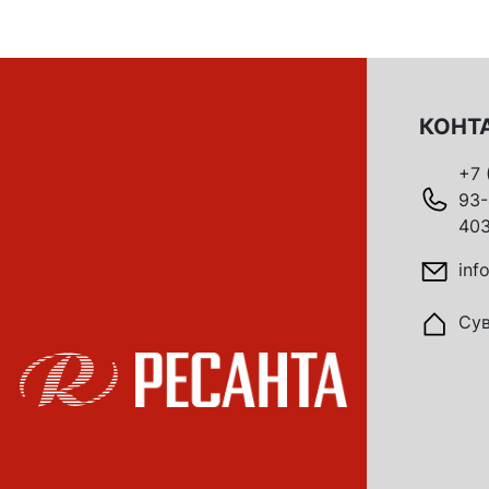
КОНТ
+7 
93-
403
inf
Сув