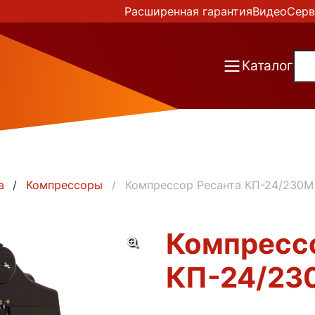
Расширенная гарантия
Видео
Серв
Каталог
а
Компрессоры
Компрессор Ресанта КП-24/230М
Компресс
КП-24/23