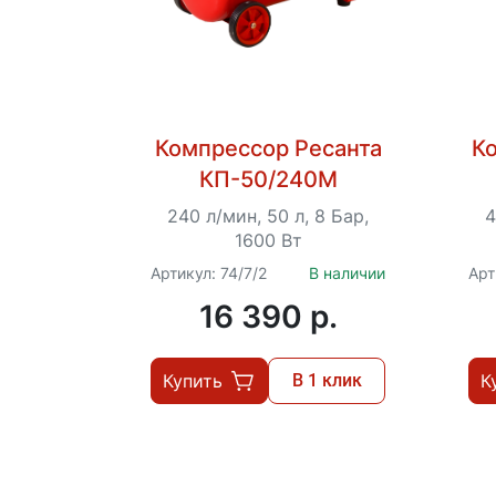
Компрессор Ресанта
К
КП-50/240М
240 л/мин, 50 л, 8 Бар,
4
1600 Вт
Артикул: 74/7/2
В наличии
Арт
16 390 p.
Купить
В 1 клик
К