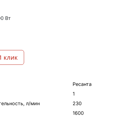
00 Вт
1 клик
Ресанта
1
ельность, л/мин
230
1600