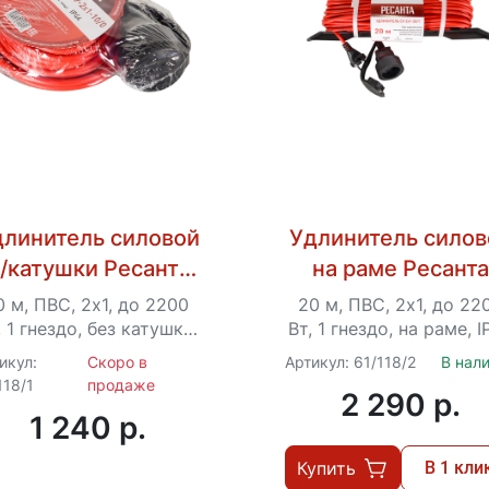
длинитель силовой
Удлинитель силов
/катушки Ресанта
на раме Ресант
У-2х1-10/0 (IP44)
СУ-2х1-20/1 (IP44
0 м, ПВС, 2х1, до 2200
20 м, ПВС, 2х1, до 22
, 1 гнездо, без катушки,
Вт, 1 гнездо, на раме, I
IP44
икул:
Скоро в
Артикул: 61/118/2
В нал
118/1
продаже
2 290 p.
1 240 p.
Купить
В 1 кли