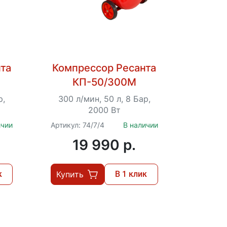
та
Компрессор Ресанта
КП-50/300М
р,
300 л/мин, 50 л, 8 Бар,
2000 Вт
ичии
Артикул: 74/7/4
В наличии
19 990 p.
к
Купить
В 1 клик