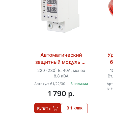
Автоматический
У
защитный модуль от
б
повышенного/
С
220 (230) В, 40А, менее
1
пониженного
8,8 кВА
Вт
напряжения Ресанта
Артикул: 61/22/30
В наличии
Арт
61/
АЗМ-40АРД
1 790 p.
Купить
В 1 клик