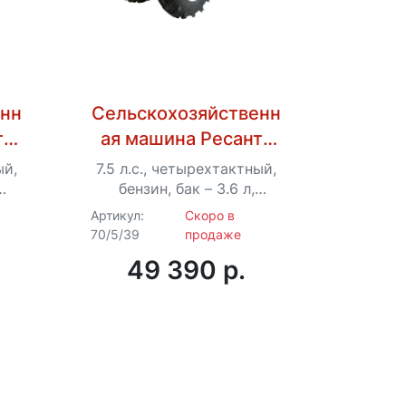
енн
Сельскохозяйственн
та
ая машина Ресанта
МБ-7500P-БФ
ый,
7.5 л.с., четырехтактный,
бензин, бак – 3.6 л,
ширина – 100 см
Артикул:
Скоро в
70/5/39
продаже
49 390 p.