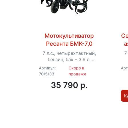
Мотокультиватор
Се
Ресанта БМК-7,0
а
7 л.с., четырехтактный,
7
бензин, бак – 3.6 л,
ширина – 90 см
Артикул:
Скоро в
Арт
70/5/33
продаже
35 790 p.
К