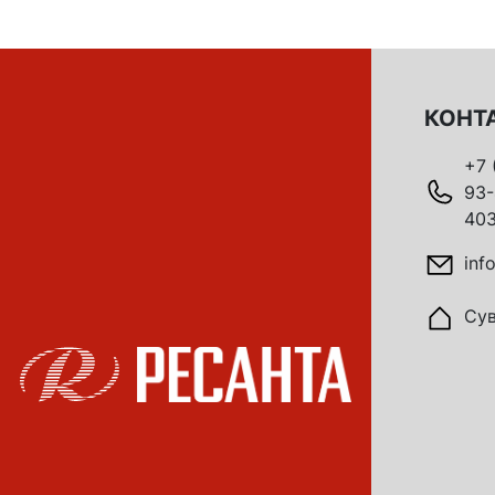
КОНТ
+7 
93-
403
inf
Сув