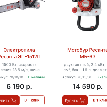
Электропила
Мотобур Ресант
Ресанта ЭП-1512П
МБ-63
1500 Вт, скорость
двухтактный, 2.4 кВт,
ления 13.6 м/с, шина -
см³, бак - 1.6 л, диамет
.5 см, шаг цепи - 3/8",
300 мм
икул: 70/10/10
В наличии
Артикул: 70/13/31
В нал
втоматическая смазка
6 190 p.
14 590 p.
упить
В 1 клик
Купить
В 1 кли