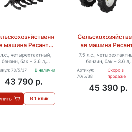
льскохозяйственн
Сельскохозяйств
я машина Ресанта
ая машина Ресан
МБ-7000P-10
МБ-7500P-10
 л.с., четырехтактный,
7.5 л.с., четырехтактн
бензин, бак – 3.6 л,
бензин, бак – 3.6 л,
ширина – 100 см
ширина – 100 см
икул: 70/5/37
В наличии
Артикул:
Скоро в
70/5/38
продаже
43 790 p.
45 390 p.
упить
В 1 клик