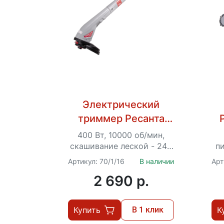
Электрический
триммер Ресанта
ЭТ-450
400 Вт, 10000 об/мин,
скашивание леской - 240
пи
мм, Ø – 1.2 мм, 1.4 кг
30
Артикул: 70/1/16
В наличии
Арт
а
2 690 p.
Купить
В 1 клик
К