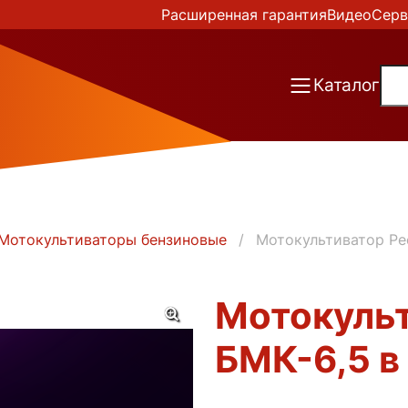
Расширенная гарантия
Видео
Серв
Каталог
Мотокультиваторы бензиновые
Мотокультиватор Ре
Мотокульт
БМК-6,5 в