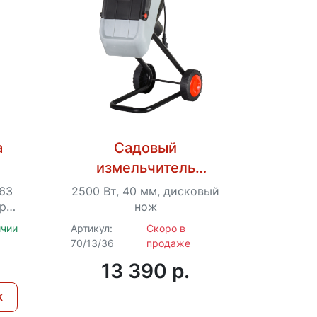
а
Садовый
измельчитель
электрический
 63
2500 Вт, 40 мм, дисковый
Ресанта ИС-2500
р -
нож
ичии
Артикул:
Скоро в
70/13/36
продаже
13 390 p.
к