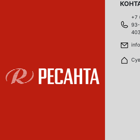
КОНТ
+7 
93-
403
inf
Сув