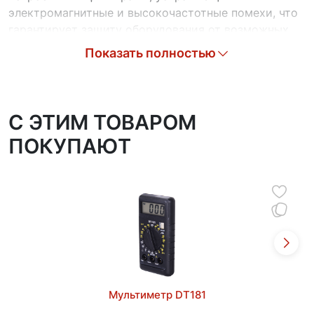
электромагнитные и высокочастотные помехи, что
гарантирует защиту оборудования от возможных
искажений сигнала.
Показать полностью
Тепловая защита предотвращает перегрев
устройства при длительной работе под нагрузкой.
Специальная защита предохраняет стабилизатор от
C ЭТИМ ТОВАРОМ
аварийных ситуаций, связанных с превышением
ПОКУПАЮТ
нагрузки: при выходе значений напряжения за
рамки рабочего диапазона происходит отключение
питания.
Корпус изготовлен из прочных материалов,
защищающих устройство от механических
воздействий и пыли. Возможность настенного
монтажа обеспечивает удобство размещения
прибора в ограниченном пространстве помещения.
Простота установки обеспечивается благодаря
Мультиметр DT181
небольшой массе устройства. Наличие розетки для