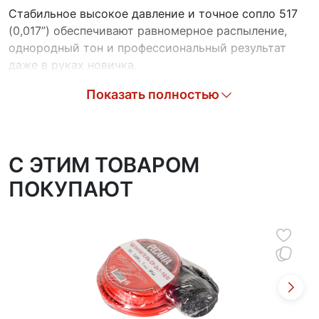
Стабильное высокое давление и точное сопло 517
(0,017”) обеспечивают равномерное распыление,
однородный тон и профессиональный результат
даже в руках новичка.
Длинный 7,6-метровый шланг высокого давления
Показать полностью
дает полную свободу движений. Вы сможете легко
обработать потолок, стены и труднодоступные
места без постоянного перемещения аппарата.
C ЭТИМ ТОВАРОМ
Аппарат предназначен для работы с большинством
ПОКУПАЮТ
лакокрасочных материалов соответствующей
вязкости (на водной основе, растворимые).
Прочная конструкция гарантирует долгий срок
службы.