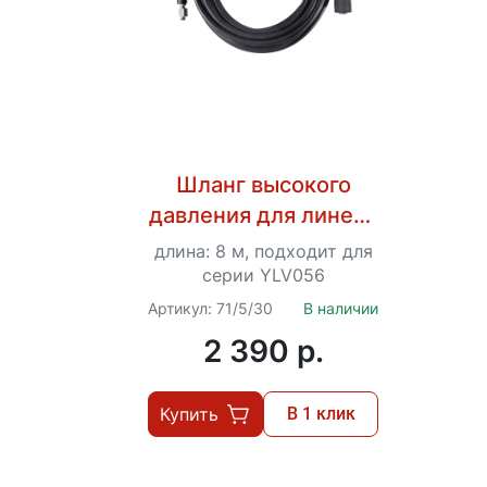
Шланг высокого
давления для линеек
170, 200 Ресанта
длина: 8 м, подходит для
серии YLV056
Артикул: 71/5/30
В наличии
2 390 p.
Купить
В 1 клик