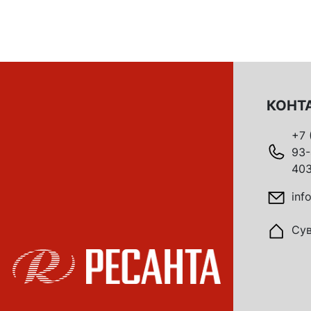
КОНТ
+7 
93-
403
inf
Сув