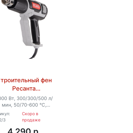
троительный фен
Ресанта
ФЭ-2000ЭКД
000 Вт, 300/300/500 л/
мин, 50/70-600 °C,
регулировка
икул:
Скоро в
мпературы, дисплей, 1
2/3
продаже
кг
4 290 p.