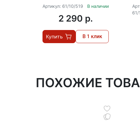
1.5V
с
Артикул: 61/10/519
В наличии
Арт
61/
2 290 p.
Купить
В 1 клик
ПОХОЖИЕ ТОВ