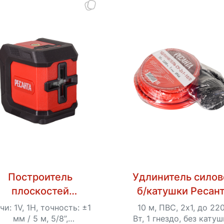
Построитель
Удлинитель силов
плоскостей
б/катушки Ресан
лазерный ПЛ-2
СУ-2х1-10/0 (IP4
чи: 1V, 1H, точность: ±1
10 м, ПВС, 2х1, до 22
Ресанта
мм / 5 м, 5/8”,
Вт, 1 гнездо, без катуш