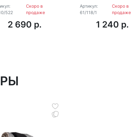
амовыравнивание ±4°,
IP44
икул:
Скоро в
Артикул:
Скоро в
питание от 2×АА
10/522
продаже
61/118/1
продаже
2 690 p.
1 240 p.
АРЫ