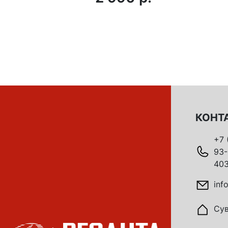
КОНТ
+7 
93-
403
inf
Сув