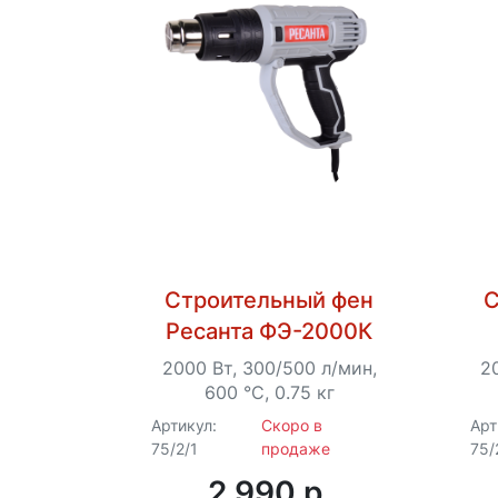
Строительный фен
С
Ресанта ФЭ-2000К
2000 Вт, 300/500 л/мин,
2
600 °C, 0.75 кг
Артикул:
Скоро в
Арт
те
75/2/1
продаже
75/
2 990 p.