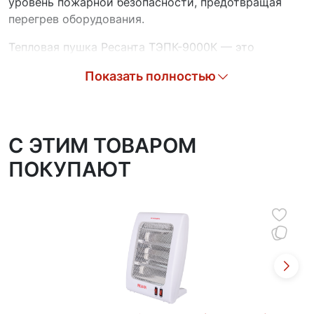
уровень пожарной безопасности, предотвращая
перегрев оборудования.
Тепловая пушка Ресанта ТЭПК-9000К — это
современное, надежное и безопасное оборудование
Показать полностью
для профессионального использования,
сочетающее высокую производительность с
экономичностью и простотой эксплуатации.
C ЭТИМ ТОВАРОМ
ПОКУПАЮТ