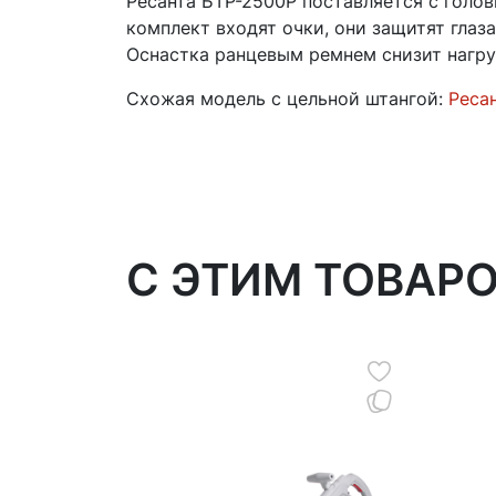
Ресанта БТР-2500Р поставляется с голов
комплект входят очки, они защитят глаз
Оснастка ранцевым ремнем снизит нагруз
Схожая модель с цельной штангой:
Реса
C ЭТИМ ТОВАР