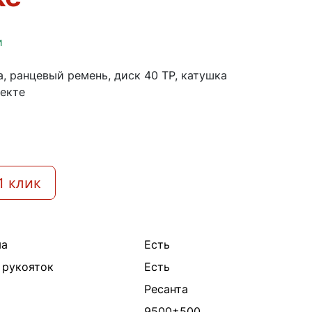
и
а, ранцевый ремень, диск 40 ТР, катушка
лекте
1 клик
ма
Есть
 рукояток
Есть
Ресанта
9500±500