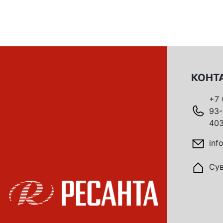
КОНТ
+7 
93-
403
inf
Сув