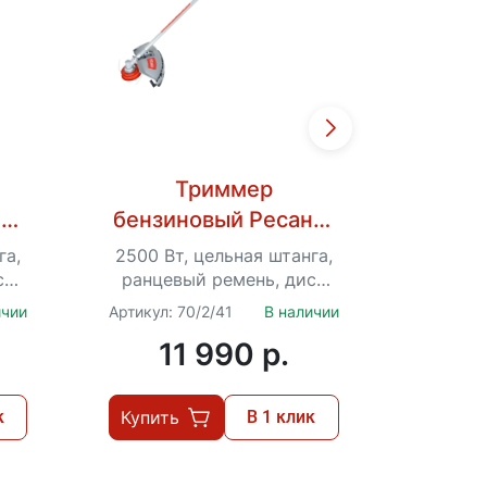
Триммер
та
бензиновый Ресанта
бензи
Ф
БТР-2500П
га,
2500 Вт, цельная штанга,
2900 В
ск
ранцевый ремень, диск
ранце
y
40 ТР, катушка «Easy
40 Т
ичии
Артикул: 70/2/41
В наличии
Артикул:
Load», очки в комплекте
Load»,
11 990 p.
1
к
Купить
В 1 клик
Купит