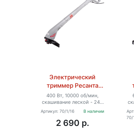
Электрический
триммер Ресанта
ЭТ-450
400 Вт, 10000 об/мин,
скашивание леской - 240
ск
мм, Ø – 1.2 мм, 1.4 кг
Артикул: 70/1/16
В наличии
Арт
70/
2 690 p.