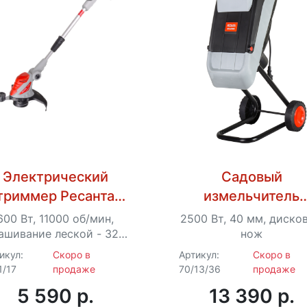
Электрический
Садовый
триммер Ресанта
измельчитель
ЭТ-600
электрический
600 Вт, 11000 об/мин,
2500 Вт, 40 мм, диско
Ресанта ИС-250
ашивание леской - 320
нож
мм, Ø – 1.6 мм, 2.4 кг
икул:
Скоро в
Артикул:
Скоро в
1/17
продаже
70/13/36
продаже
5 590 p.
13 390 p.