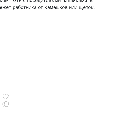
ском 40ТР с победитовыми напайками. В
режет работника от камешков или щепок.