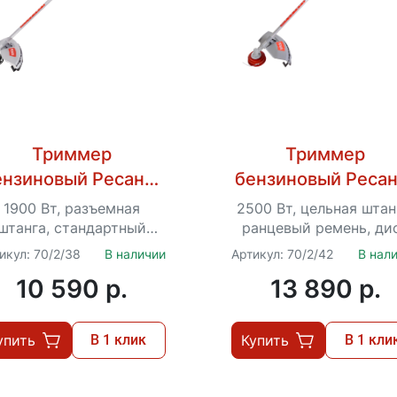
Триммер
Триммер
ензиновый Ресанта
бензиновый Ресан
БТР-1900Р
БТР-2500П ПРО
1900 Вт, разъемная
2500 Вт, цельная штан
штанга, стандартный
ранцевый ремень, ди
ремень, диск 3Т,
40 ТР, катушка «Eas
икул: 70/2/38
В наличии
Артикул: 70/2/42
В нал
стандартная катушка,
Load», очки в
10 590 p.
13 890 p.
очки в комплекте
комплекте,...
упить
В 1 клик
Купить
В 1 кли