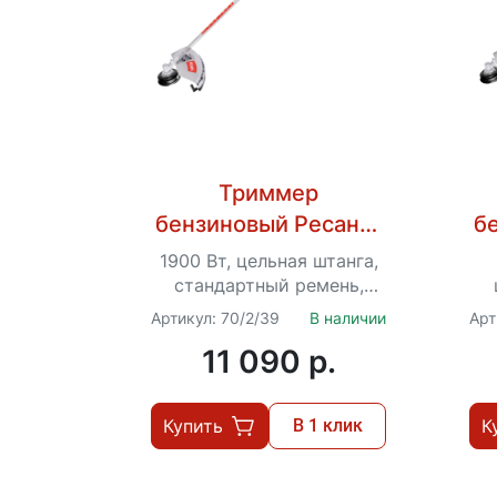
Триммер
бензиновый Ресанта
б
БТР-1900П
1900 Вт, цельная штанга,
стандартный ремень,
диск 3Т, стандартная
Артикул: 70/2/39
В наличии
Арт
катушка, очки в
11 090 p.
комплекте
Купить
В 1 клик
К