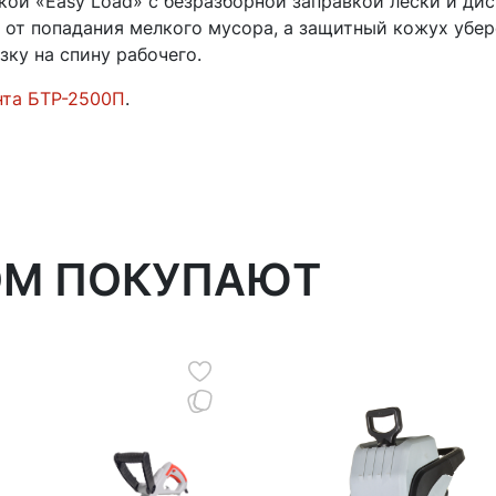
кой «Easy Load» с безразборной заправкой лески и ди
а от попадания мелкого мусора, а защитный кожух убе
ку на спину рабочего.
нта БТР-2500П
.
ОМ ПОКУПАЮТ