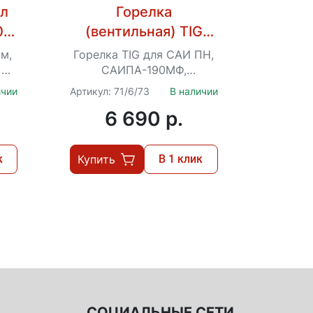
ал
Горелка
0-
(вентильная) TIG
та
Ресанта для САИ ПН,
м,
Горелка TIG для САИ ПН,
САИПА-190МФ,
 2
САИПА-190МФ,
САИПА-220 (MIG/MAG)
САИПА-220
ичии
Артикул: 71/6/73
В наличии
,22
6 690 p.
500
к
Купить
В 1 клик
СОЦИАЛЬНЫЕ СЕТИ