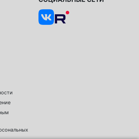
ности
ение
чным
ерсональных