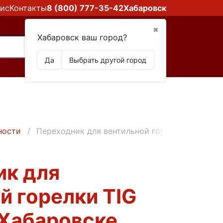
ис
Контакты
8 (800) 777-35-42
Хабаровск
✖
Хабаровск ваш город?
Да
Выбрать другой город
ности
Переходник для вентильной горелки TIG Реса
ик для
й горелки TIG
 Хабаровске