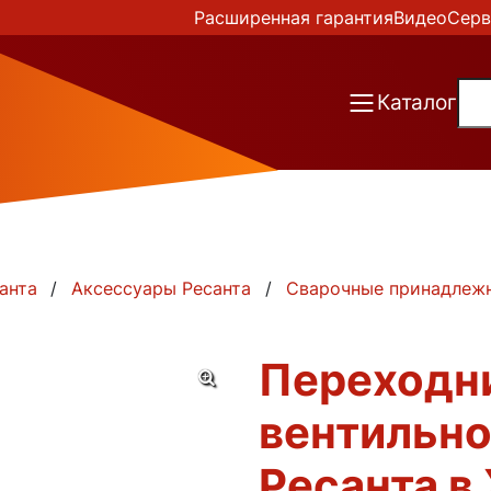
Расширенная гарантия
Видео
Серв
Каталог
анта
Аксессуары Ресанта
Сварочные принадлеж
Переходн
вентильно
Ресанта в