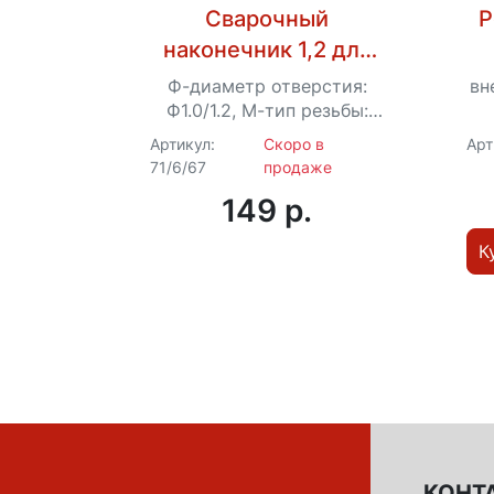
Сварочный
Р
наконечник 1,2 для
сварки AL (для
Ф-диаметр отверстия:
вн
проволоки 1,0) для
1
Ф1.0/1.2, М-тип резьбы:
M6*25
Ресанта САИПА-200,
С
Артикул:
Скоро в
Арт
71/6/67
продаже
220, 220, 350
149 p.
К
КОНТ