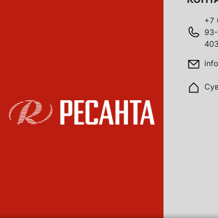
+7 
93-
403
inf
Сув