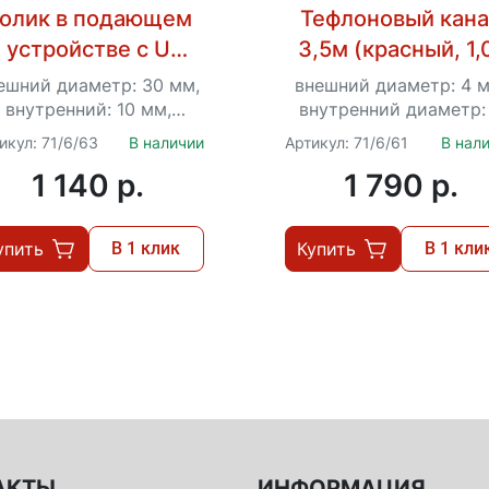
олик в подающем
Тефлоновый кан
устройстве с U
3,5м (красный, 1,
канавкой для AL
1,2мм) для Ресан
ешний диаметр: 30 мм,
внешний диаметр: 4 м
,0/1,2 для Ресанта
САИПА
внутренний: 10 мм,
внутренний диаметр:
толщина: 10 мм
мм, для
АИПА-200,220,220
икул: 71/6/63
В наличии
Артикул: 71/6/61
В нал
САИПА-190МФ,200,220
1 140 p.
1 790 p.
0 (MIG/MAG),250,350,
упить
В 1 клик
Купить
В 1 кли
АКТЫ
ИНФОРМАЦИЯ