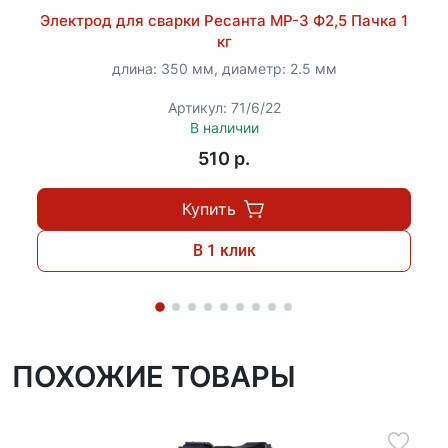
обычная техника не справляется. Повышенный
Электрод для сварки Ресанта МР-3 Ф2,5 Пачка 1
ресурс аппарата позволяет использовать его даже
кг
при низких температурах, что особенно важно для
длина: 350 мм, диаметр: 2.5 мм
регионов с холодным климатом.
Артикул: 71/6/22
В наличии
510 p.
Купить
В 1 клик
ПОХОЖИЕ ТОВАРЫ