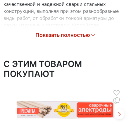
качественной и надежной сварки стальных
конструкций, выполняя при этом разнообразные
виды работ, от обработки тонкой арматуры до
резки массивных заготовок. Устройство
обеспечивает гибкую настройку силы тока в
Показать полностью
широком диапазоне — от 35 до 390 А. Такая
широкая регулировка позволяет оптимально
подбирать параметры сварки в зависимости от
специфики работы и характеристик используемых
C ЭТИМ ТОВАРОМ
материалов. Аппарат совместим с электродами,
ПОКУПАЮТ
имеющими диаметр до 6 мм, что существенно
расширяет возможности его применения при
выполнении различных сварочных операций.
Качество сварного соединения обеспечивается
благодаря функции форсирования дуги (Arc Force),
которая играет ключевую роль в процессе сварки.
Эта технология гарантирует стабильное горение
дуги и способствует улучшению структуры металла